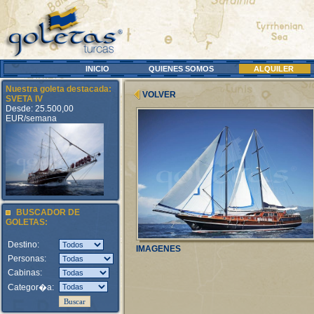
INICIO
QUIENES SOMOS
ALQUILER
Nuestra goleta destacada:
VOLVER
SVETA IV
Desde: 25.500,00
EUR/semana
BUSCADOR DE
GOLETAS:
Destino:
IMAGENES
Personas:
Cabinas:
Categor�a: