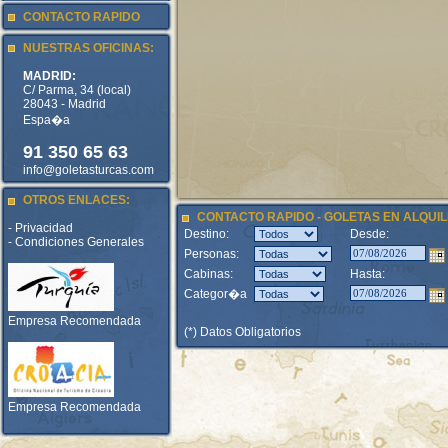
CONTACTO RAPIDO
NUESTRAS OFICINAS:
MADRID:
C/ Parma, 34 (local)
28043 - Madrid
Espa�a
91 350 65 63
info@goletasturcas.com
OTROS ENLACES:
CONTACTO RAPIDO - GOLETAS EN ALQUIL
- Privacidad
Destino:
Desde:
- Condiciones Generales
Personas:
Cabinas:
Hasta:
Categor�a
Empresa Recomendada
(*) Datos Obligatorios
Empresa Recomendada