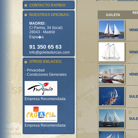
CONTACTO RAPIDO
RE
NUESTRAS OFICINAS:
GOLETA
MADRID:
C/ Parma, 34 (local)
VEND
28043 - Madrid
Espa�a
91 350 65 63
info@goletasturcas.com
VEND
OTROS ENLACES:
- Privacidad
VEND
- Condiciones Generales
SULE
Empresa Recomendada
SULE
Empresa Recomendada