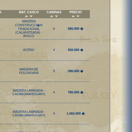
A
MAT. CASCO
CABINAS
PRECIO
MADERA
CONSTRUCCI�N
.
6
580.000 �
TRADICIONAL
(CALAFATEADA) -
IROCO
.
ACERO
4
550.000 �
MADERA DE
.
9
390.000 �
POLOKIVAYA
MADERA LAMINADA -
.
4
780.000 �
CAOBA (MAHOGANY)
MADERA LAMINADA -
.
4
1.065.000 �
CAOBA (MAHOGANY)