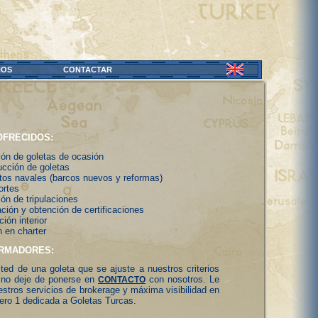
NOS
CONTACTAR
OFRECIDOS:
ión de goletas de ocasión
ucción de goletas
tos navales (barcos nuevos y reformas)
ortes
ón de tripulaciones
ción y obtención de certificaciones
ión interior
 en charter
ARMADORES:
ted de una goleta que se ajuste a nuestros criterios
 no deje de ponerse en
con nosotros. Le
CONTACTO
stros servicios de brokerage y máxima visibilidad en
ero 1 dedicada a Goletas Turcas.