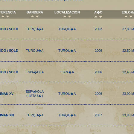
FERENCIA
BANDERA
LOCALIZACION
A�O
ESLOR
IDO / SOLD
TURQU�A
TURQU�A
2002
27,80 M
IDO / SOLD
TURQU�A
TURQU�A
2006
22,50 M
IDO / SOLD
ESPA�OLA
ESPA�A
2006
32,45 M
ESPA�OLA
IMAN XV
TURQU�A
2006
23,90 M
(LISTA 6�)
IMAN XIII
TURQU�A
TURQU�A
2007
23,90 M