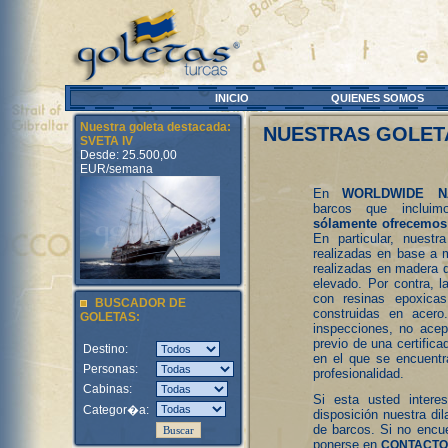
INICIO
QUIENES SOMOS
Nuestra goleta destacada:
NUESTRAS GOLET
SVETA IV
Desde: 25.500,00
EUR/semana
En
WORLDWIDE NA
barcos que inclui
sólamente ofrecemos 
En particular, nuest
realizadas en base a m
realizadas en madera d
elevado. Por contra, 
con resinas epoxicas
BUSCADOR DE
construidas en acero
GOLETAS:
inspecciones, no acep
previo de una certifica
Destino:
en el que se encuentr
Personas:
profesionalidad.
Cabinas:
Si esta usted intere
Categor�a:
disposición nuestra di
de barcos. Si no encue
ponerse en
CONTACTO