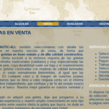
ALQUILER
VENTA
BUSCADOR
DESTI
AS EN VENTA
UTIC-ALL
también seleccionamos con detalle los
SERVICIOS 
mos en nuestra sección de venta, de forma que
Selecc
goletas en buen estado y de alta calidad constructiva
.
Constr
ra oferta excluirá a la inmensa mayoría de las goletas
Proyec
étodos tradicionales (calafateo) y muy especialmente las
Transp
e pino, cuya durabilidad suele ser baja y el mantenimiento
Selecci
las goletas construidas con maderas de calidad laminadas
Importa
, si serán normalmente bienvenidas, al igual que las
Decorac
. En cualquier caso y al margen de nuestras propias
Gestión
tamos que se lleve a cabo ninguna venta sin el informe
dora independiente, que verifique y de fe del estado exacto
ATENCION 
a el barco. Nuestra mejor garantía es nuestra seriedad y
Si dispone Us
de selección,
sado en adquirir una goleta, deje que pongamos a su
ofrecemos nue
lata experiencia y nuestro amplio conocimiento en este tipo
la página núm
ntra entre nuestra oferta la goleta que busca, no dude en
: nosotros trataremos de encontrarla para Usted.