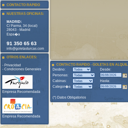
CONTACTO RAPIDO
NUESTRAS OFICINAS:
MADRID:
C/ Parma, 34 (local)
28043 - Madrid
Espa�a
91 350 65 63
info@goletasturcas.com
OTROS ENLACES:
CONTACTO RAPIDO - GOLETAS EN ALQUIL
- Privacidad
- Condiciones Generales
Destino:
Desde:
Personas:
Cabinas:
Hasta:
Categor�a
Empresa Recomendada
(*) Datos Obligatorios
Empresa Recomendada