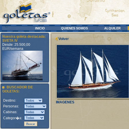
INICIO
QUIENES SOMOS
ALQUILER
Nuestra goleta destacada:
Volver
SVETA IV
Desde: 25.500,00
EUR/semana
BUSCADOR DE
GOLETAS:
Destino:
IMAGENES
Personas:
Cabinas:
Categor�a: