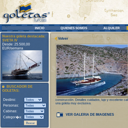
INICIO
QUIENES SOMOS
ALQUILER
Nuestra goleta destacada:
Volver
SVETA IV
Desde: 25.500,00
EUR/semana
BUSCADOR DE
GOLETAS:
Destino:
construcción. Detalles cuidados, lujo y excelente cal
una goleta muy exclusiva.
Personas:
Cabinas:
VER GALERIA DE IMAGENES
Categor�a: