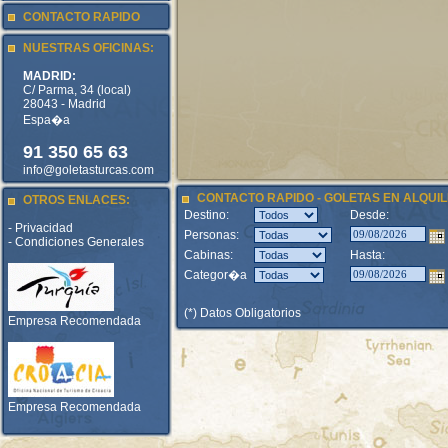
CONTACTO RAPIDO
NUESTRAS OFICINAS:
MADRID:
C/ Parma, 34 (local)
28043 - Madrid
Espa�a
91 350 65 63
info@goletasturcas.com
CONTACTO RAPIDO - GOLETAS EN ALQUIL
OTROS ENLACES:
Destino:
Desde:
- Privacidad
Personas:
- Condiciones Generales
Cabinas:
Hasta:
Categor�a
(*) Datos Obligatorios
Empresa Recomendada
Empresa Recomendada